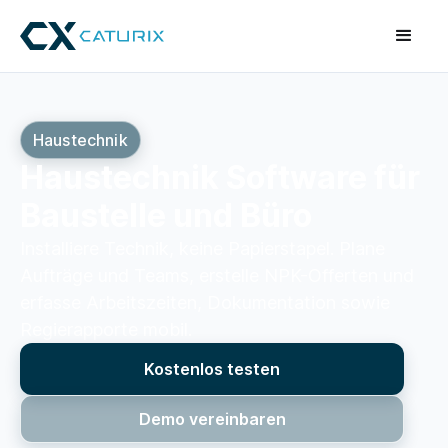
Haustechnik
Haustechnik Software für
Baustelle und Büro
Installiere Technik, keine Papierstapel. Plane
Aufträge und Teams, erstelle NPK-Offerten und
erfasse Arbeitszeiten, Dokumentation sowie
Regierapporte mobil.
Kostenlos testen
Demo vereinbaren